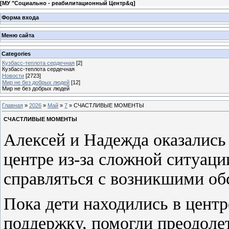
[
МУ "Социально - реабилитационный Центр&q
]
Форма входа
Меню сайта
Categories
Кузбасс-теплота сердечная
[2]
Кузбасс-теплота сердечная
Новости
[2723]
Мир не без добрых людей
[12]
Мир не без добрых людей
Главная
»
2026
»
Май
»
7
» СЧАСТЛИВЫЕ МОМЕНТЫ
СЧАСТЛИВЫЕ МОМЕНТЫ
Алексей и Надежда оказались
центре из-за сложной ситуаци
справляться с возникшими об
Пока дети находились в цент
поддержку, помогли преодоле